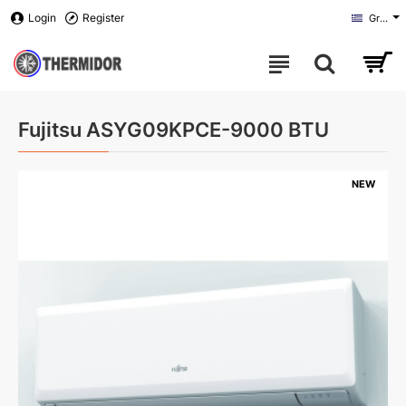
Login
Register
Greek
Fujitsu ASYG09KPCE-9000 BTU
NEW