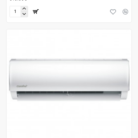
Tesla
Classic
TT68EX21-
2432IA
24000
BTU
Inverter
(Λευκό)