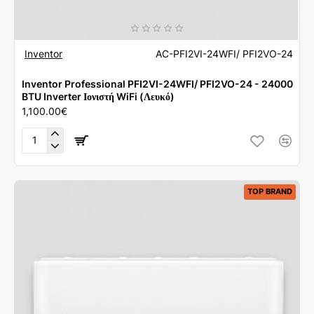
Inventor
AC-PFI2VI-24WFI/ PFI2VO-24
Inventor Professional PFI2VI-24WFI/ PFI2VO-24 - 24000
BTU Inverter Ιονιστή WiFi (Λευκό)
1,100.00€
Inventor
Professional
PFI2VI-
24WFI/
TOP BRAND
PFI2VO-
24
-
24000
BTU
Inverter
Ιονιστή
WiFi
(Λευκό)