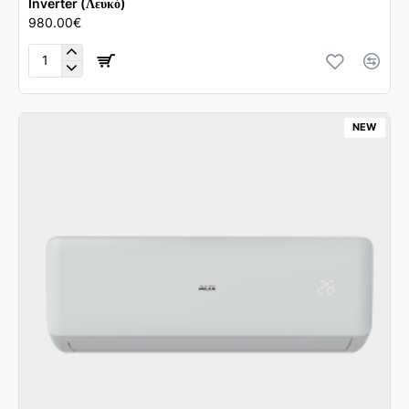
Inverter (Λευκό)
980.00€
Tesla
Superior
TT68TP21-
2432IAWUV
NEW
24000
BTU
Inverter
(Λευκό)