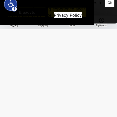
We use cookies and other similar technologies to
OK
improve your browsing experience and the
Επιλογές
Συμφωνώ
functionality of our site.
Privacy Policy
.
Αρχική
Σύγκριση
Email
Τηλέφωνο
Toyotomi
AC-KTN22-KTG22-24R32
Toyotomi Kenzo (KTN22/KTG22-24R32) - 24000 BTU
Inverter (Λευκό)
1,240.00€
Toyotomi
Kenzo
(KTN22/KTG22-
24R32)