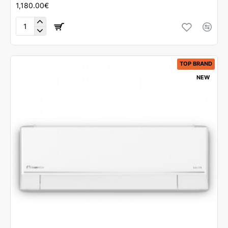
1,180.00€
Juro
Pro
Theka
24000Btu
TOP BRAND
NEW