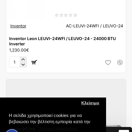
Inventor
AC-LEUVI-24WFI / LEUVO-24
Inventor Leon LEUVI-24WFI / LEUVO-24 - 24000 BTU
Inverter
1,230.00€
Inventor
Leon
LEUVI-
24WFI
/
LEUVO-
24
-
Κλείσιμο
24000
BTU
Η σελίδα χρησιμοποιεί cookies για να
Inverter
βεβαιώσει την βέλτιστη εμπειρία κατά την
επίσκεψή σας
Πολιτική Απορρήτου