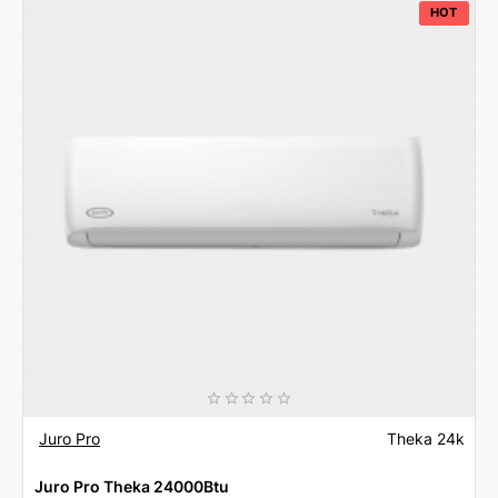
24
HOT
-
24000
BTU
Inverter
με
Ιονιστή
(Λευκό)
Juro Pro
Theka 24k
Juro Pro Theka 24000Btu