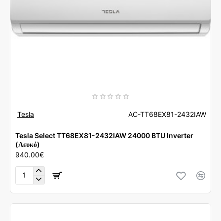
Tesla
AC-TT68EX81-2432IAW
Tesla Select TT68EX81-2432IAW 24000 BTU Inverter
(Λευκό)
940.00€
Tesla
Select
TT68EX81-
2432IAW
24000