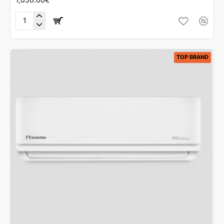
Aux
J-
Smart
H24B4/JKR3DI-
TOP BRAND
EU-
24000BTU