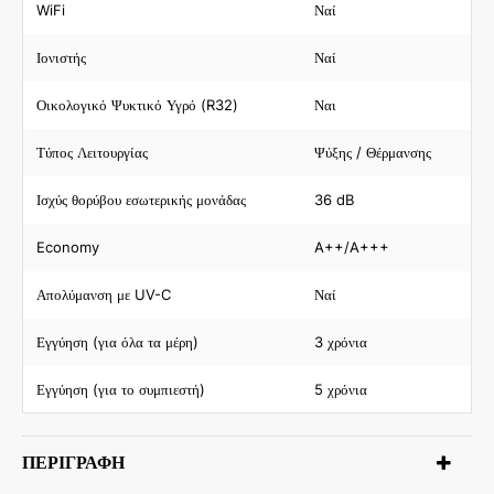
WiFi
Ναί
Ιονιστής
Ναί
Οικολογικό Ψυκτικό Υγρό (R32)
Ναι
Τύπος Λειτουργίας
Ψύξης / Θέρμανσης
Ισχύς θορύβου εσωτερικής μονάδας
36 dB
Economy
A++/A+++
Απολύμανση με UV-C
Ναί
Εγγύηση (για όλα τα μέρη)
3 χρόνια
Εγγύηση (για το συμπιεστή)
5 χρόνια
ΠΕΡΙΓΡΑΦΉ